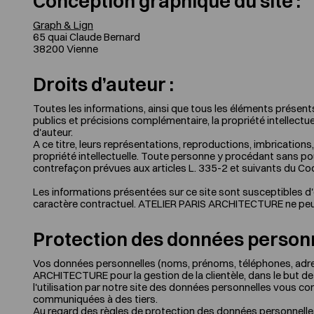
Conception graphique du site :
Graph & Lign
65 quai Claude Bernard
38200 Vienne
Droits d’auteur :
Toutes les informations, ainsi que tous les éléments présent
publics et précisions complémentaire, la propriété intellectu
d'auteur.
A ce titre, leurs représentations, reproductions, imbrications
propriété intellectuelle. Toute personne y procédant sans pouv
contrefaçon prévues aux articles L. 335-2 et suivants du Code
Les informations présentées sur ce site sont susceptibles d'ê
caractère contractuel. ATELIER PARIS ARCHITECTURE ne peut 
Protection des données personn
Vos données personnelles (noms, prénoms, téléphones, adr
ARCHITECTURE pour la gestion de la clientèle, dans le but de
l'utilisation par notre site des données personnelles vous c
communiquées à des tiers.
Au regard des règles de protection des données personnelles 