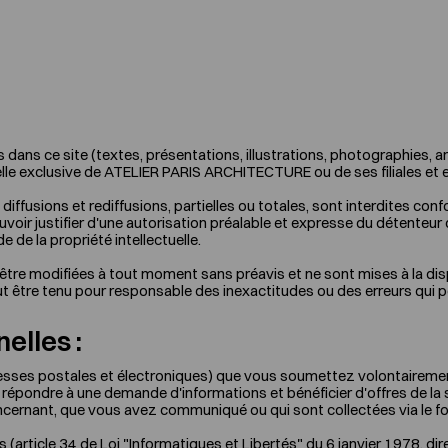
s dans ce site (textes, présentations, illustrations, photographies
elle exclusive de ATELIER PARIS ARCHITECTURE ou de ses filiales et en
, diffusions et rediffusions, partielles ou totales, sont interdites co
oir justifier d'une autorisation préalable et expresse du détenteur d
 de la propriété intellectuelle.
tre modifiées à tout moment sans préavis et ne sont mises à la dispos
être tenu pour responsable des inexactitudes ou des erreurs qui po
elles :
esses postales et électroniques) que vous soumettez volontaireme
 répondre à une demande d'informations et bénéficier d'offres de la
oncernant, que vous avez communiqué ou qui sont collectées via le f
(article 34 de Loi "Informatiques et Libertés" du 6 janvier 1978, di