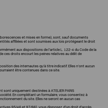
, arborescences et mises en forme), sont, sauf documents
tités affiliées et sont soumises aux lois protégeant le droit
nformément aux dispositions de l'article L. 122-4 du Code de la
e ces droits encourt les peines relatives au délit de
ition des internautes qu'à titre indicatif. Elles n'ont aucun
urraient être contenues dans ce site.
nt sont uniquement destinées à ATELIER PARIS
 société. En complétant un formulaire, vous consentez à
onctionnement du site. Elles ne seront en aucun cas
rectives 95/46 et 97/66), vous disposez d'un droit d'accès,